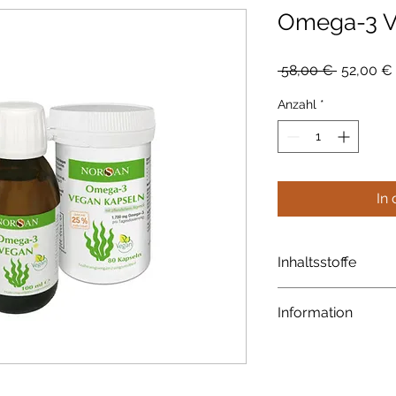
Omega-3 V
Standard
 58,00 € 
52,00 €
Anzahl
*
In
Inhaltsstoffe
100% veganes Algen
Information
Alle Preise inkl. MwS
vorbehalten, ab 50 
portofrei. Wünschen