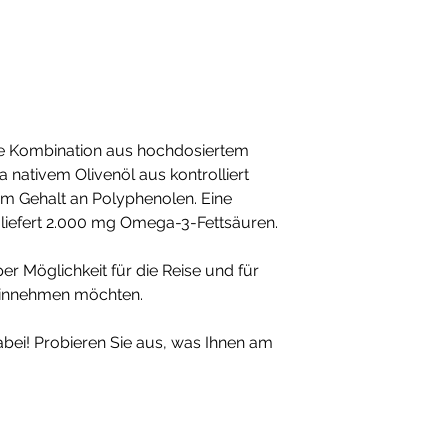
diesem Artikel, berat
Nahrungsergänzungsmi
eine ausgewogene 
Ernährung verwende
tägliche Verzehrmen
Produkt ist außerhal
lagern, sowie kühl u
ge Kombination aus hochdosiertem
 nativem Olivenöl aus kontrolliert
m Gehalt an Polyphenolen. Eine
) liefert 2.000 mg Omega-3-Fettsäuren.
r Möglichkeit für die Reise und für
l einnehmen möchten.
abei! Probieren Sie aus, was Ihnen am