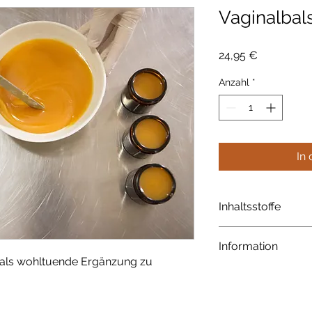
Vaginalbal
Preis
24,95 €
Anzahl
*
In
Inhaltsstoffe
Sheabutter und Mand
Information
Rosengeranie und 
 als wohltuende Ergänzung zu
Alle Preise inkl. MwS
vorbehalten, ab 50 
portofrei. Wünschen