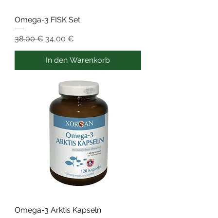
Omega-3 FISK Set
Standardpreis
Sale-Preis
38,00 €
34,00 €
In den Warenkorb
Omega-3 Arktis Kapseln