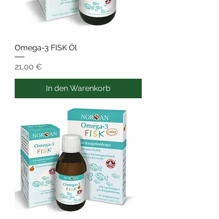
Omega-3 FISK Öl
Preis
21,00 €
In den Warenkorb