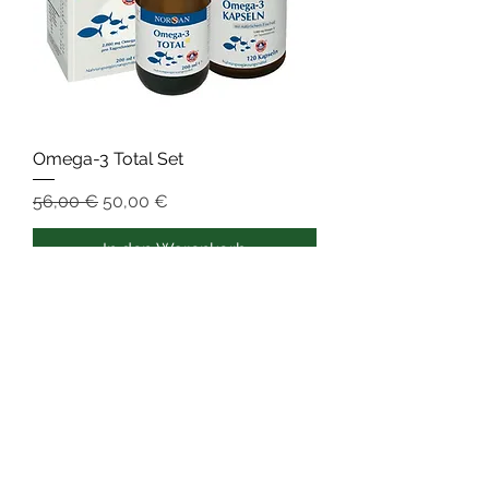
Omega-3 Total Set
Standardpreis
Sale-Preis
56,00 €
50,00 €
In den Warenkorb