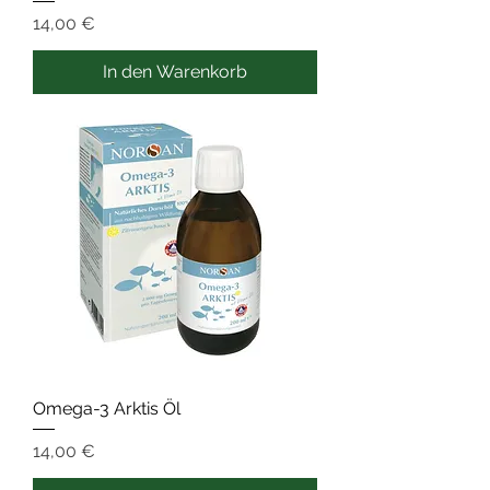
Preis
14,00 €
In den Warenkorb
Omega-3 Arktis Öl
Preis
14,00 €