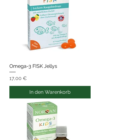
Omega-3 FISK Jellys
Preis
17,00 €
In den Warenkorb