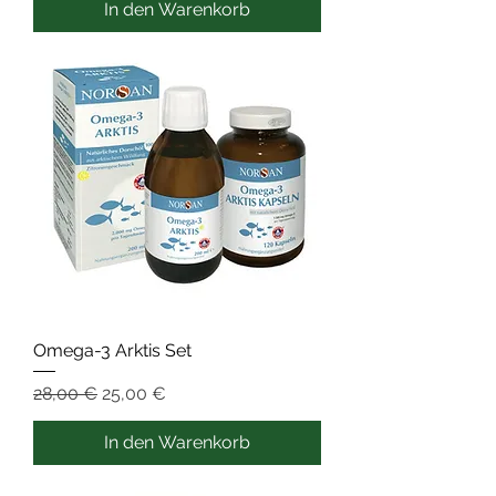
In den Warenkorb
Omega-3 Arktis Set
Standardpreis
Sale-Preis
28,00 €
25,00 €
In den Warenkorb