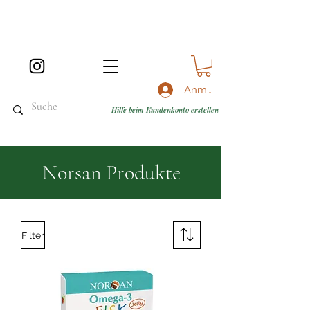
Anmelden
Hilfe beim Kundenkonto erstellen
Norsan Produkte
Filter