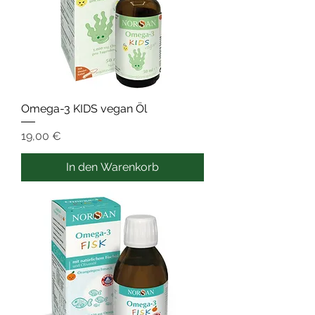
Omega-3 KIDS vegan Öl
Preis
19,00 €
In den Warenkorb