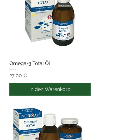
Omega-3 Total Öl
Preis
27,00 €
In den Warenkorb